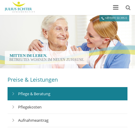
Startseite
Informationen
Preise & Leistungen
Impressionen
Kontakt
Preise & Leistungen
Pflege & Beratung
Pflegekosten
Aufnahmeantrag