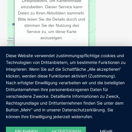
Drittanbieters, um Karteninhalte
einzubetten. Dieser Service kann
Daten zu Ihren Aktivitäten sammeln.
Bitte lesen Sie die Details durch und
stimmen Sie der Nutzung des
Service zu, um diese Karte
anzuzeigen.
MEHR INFORMATIONEN
Diese Website verwendet zustimmungspflichtige cookies und
Technologien von Drittanbietern, um bestimmte Funktionen zu
Wir sind Mitglied
AKZEPTIEREN
integrieren. Wenn Sie auf die Schaltfläche „Alle akzeptieren“
klicken, werden diese Funktionen aktiviert (Zustimmung).
Powered by
Usercentrics Consent
Nach erfolgter Einwilligung verarbeiten wir und die beteiligten
Management Platform
Drittunternehmen Ihre personenbezogenen Daten für
verschiedene Zwecke. Detaillierte Informationen zu Zweck,
Rechtsgrundlage und Drittunternehmen finden Sie unter dem
Button „Mehr“ und in unserer Datenschutzerklärung. Sie
können Ihre Einwilligung jederzeit widerrufen.
Datenschutz
ABLEHNEN
AKZEPTIEREN
MEHR