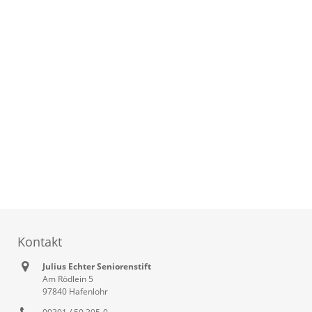
Kontakt
Julius Echter Seniorenstift
Am Rödlein 5
97840 Hafenlohr
09391 / 50 395-0