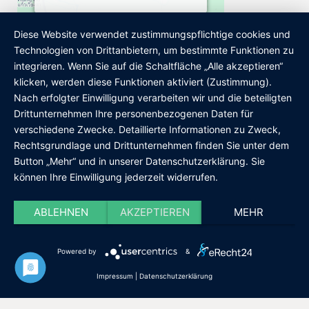
MEHR INFORMATIONEN
Diese Website verwendet zustimmungspflichtige cookies und
Technologien von Drittanbietern, um bestimmte Funktionen zu
Wir sind Mitglied
AKZEPTIEREN
integrieren. Wenn Sie auf die Schaltfläche „Alle akzeptieren“
klicken, werden diese Funktionen aktiviert (Zustimmung).
Powered by
Usercentrics Consent
Nach erfolgter Einwilligung verarbeiten wir und die beteiligten
Management Platform
Drittunternehmen Ihre personenbezogenen Daten für
verschiedene Zwecke. Detaillierte Informationen zu Zweck,
Rechtsgrundlage und Drittunternehmen finden Sie unter dem
Button „Mehr“ und in unserer Datenschutzerklärung. Sie
können Ihre Einwilligung jederzeit widerrufen.
Datenschutz
ABLEHNEN
AKZEPTIEREN
MEHR
Impressum
Cookie-Einstellungen
Powered by
&
© 2020 – Julius Echter Seniorenstift. Alle Rechte vorbehalten.
Impressum
|
Datenschutzerklärung